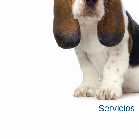
Servicios