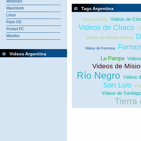
Windows
Macintosh
Tags Argentina
Linux
Videos de Cór
Buenos Aires
Palm OS
Videos de Chaco
C
Pocket PC
D
Móviles
Videos de Distrito Federal
Formo
Videos de Formosa
Videos Argentina
La Pampa
Videos
Videos de Misi
Río Negro
Videos d
San Luis
Vid
Videos de Santiago
Tierra