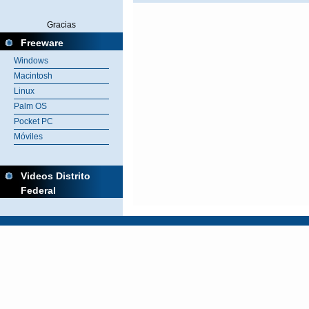
Gracias
Freeware
Windows
Macintosh
Linux
Palm OS
Pocket PC
Móviles
Videos Distrito
Federal