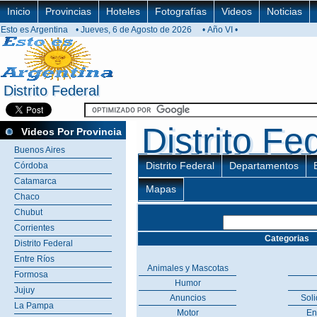
Inicio
Provincias
Hoteles
Fotografías
Videos
Noticias
Esto es Argentina
• Jueves, 6 de Agosto de 2026
• Año VI •
Distrito Federal
Distrito Federal
Distrito Fe
Distrito Fe
Videos Por Provincia
Buenos Aires
Distrito Federal
Departamentos
Córdoba
Catamarca
Mapas
Chaco
Chubut
Corrientes
Categorias
Distrito Federal
Entre Ríos
Animales y Mascotas
Formosa
Humor
Jujuy
Anuncios
Sol
La Pampa
Motor
En