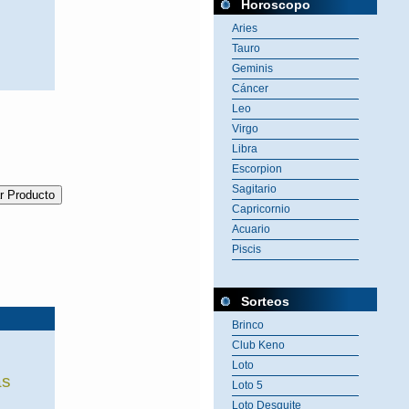
Horoscopo
Aries
Tauro
Geminis
Cáncer
Leo
Virgo
Libra
Escorpion
Sagitario
Capricornio
Acuario
Piscis
Sorteos
Brinco
Club Keno
Loto
as
Loto 5
Loto Desquite