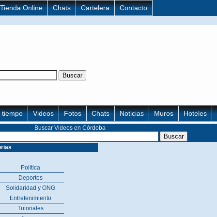
Tienda Online
Chats
Cartelera
Contacto
l tiempo
Videos
Fotos
Chats
Noticias
Muros
Hoteles
Buscar Videos en Córdoba
rias
Politica
Deportes
Solidaridad y ONG
Entretenimiento
Tutoriales