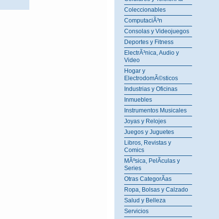
Coleccionables
ComputaciÃ³n
Consolas y Videojuegos
Deportes y Fitness
ElectrÃ³nica, Audio y
Video
Hogar y
ElectrodomÃ©sticos
Industrias y Oficinas
Inmuebles
Instrumentos Musicales
Joyas y Relojes
Juegos y Juguetes
Libros, Revistas y
Comics
MÃºsica, PelÃ­culas y
Series
Otras CategorÃ­as
Ropa, Bolsas y Calzado
Salud y Belleza
Servicios