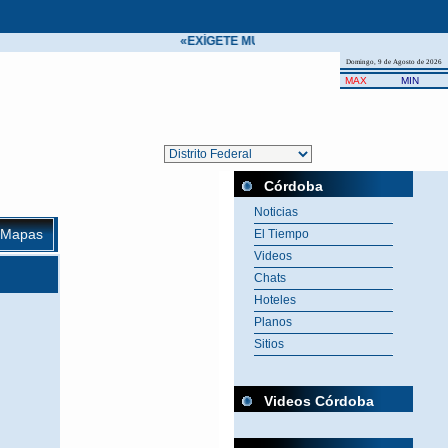
«EXÍGETE MUCHO A TI MISMO Y ESPERA POC
Domingo, 9 de Agosto de 2026
MAX
MIN
Córdoba
Noticias
Mapas
El Tiempo
Videos
Chats
Hoteles
Planos
Sitios
Videos Córdoba