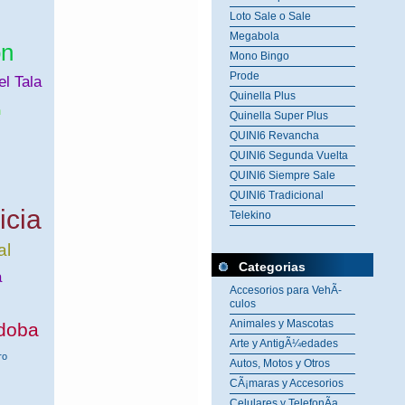
Loto Sale o Sale
Megabola
ón
Mono Bingo
Prode
l Tala
Quinella Plus
n
Quinella Super Plus
QUINI6 Revancha
QUINI6 Segunda Vuelta
QUINI6 Siempre Sale
QUINI6 Tradicional
icia
Telekino
al
Categorias
a
Accesorios para VehÃ­
culos
Animales y Mascotas
rdoba
Arte y AntigÃ¼edades
ro
Autos, Motos y Otros
CÃ¡maras y Accesorios
Celulares y TelefonÃ­a