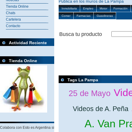
Noticias
Publica en los muros de La Pampa
Tienda Online
Inmobiliaria
Empleo
Motor
Formación
Chats
Comer
Farmacias
Gasolineras
Cartelera
Contacto
Busca tu producto
Actividad Reciente
Tienda Online
Tags La Pampa
Vid
25 de Mayo
Videos de A. Peña
A. Van Pr
Colabora con Esto es Argentina si