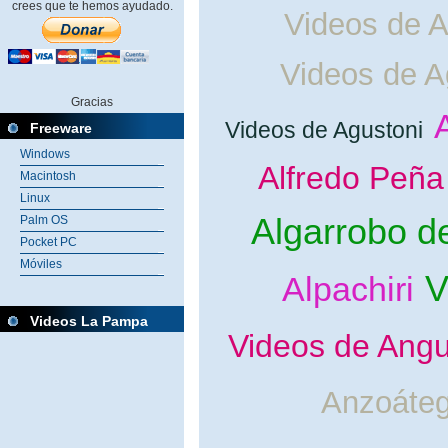
crees que te hemos ayudado.
Videos de A
Videos de 
Gracias
Videos de Agustoni
Freeware
Windows
Alfredo Peña
Macintosh
Linux
Algarrobo de
Palm OS
Pocket PC
Móviles
V
Alpachiri
Videos La Pampa
Videos de Angu
Anzoáteg