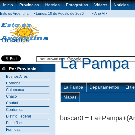
Inicio
Provincias
Hoteles
Fotografías
Videos
Noticias
Esto es Argentina
• Lunes, 10 de Agosto de 2026
• Año VI •
La Pampa
La Pampa
La Pampa
La Pampa
Por Provincia
Buenos Aires
Córdoba
La Pampa
Departamentos
El t
Catamarca
Chaco
Mapas
Chubut
Corrientes
Distrito Federal
buscar0 = La+Pampa+(Ar
Entre Ríos
Formosa