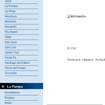
Jujuy
La Pampa
La Rioja
Mendoza
Misiones
Neuquén
Río Negro
Salta
San Juan
San Luis
Error
Santa Cruz
Santa Fe
Insecure request forbid
Santiago del Estero
Tierra del Fuego
Tucumán
La Pampa
Inmobiliaria
Empleo
Motor