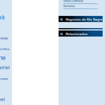
Salud y Belleza
Servicios
na
Negocios de Río Negro
Relacionados
Cóndor
 La Boca
he
triel
rvantes
el