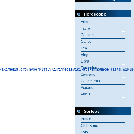
Horoscopo
Aries
Tauro
Geminis
Cáncer
Leo
Virgo
Libra
Escorpion
wikimedia.org/hyperkitty/list/mediawiki-api-announce@lists.wikim
Sagitario
Capricornio
Acuario
Piscis
Sorteos
Brinco
Club Keno
Loto