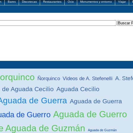
n
Bares
Discotecas
Restaurantes
Ocio
Monumentos y entorno
Viajar
orquinco
A. Stef
Ñorquinco
Videos de A. Stefenelli
 de Aguada Cecilio
Aguada Cecilio
 Aguada de Guerra
Aguada de Guerra
Aguada de Guerro
uada de Guerro
de Aguada de Guzmán
Aguada de Guzmán