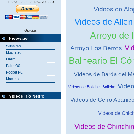
crees que te hemos ayudado.
Videos de Alej
Videos de Allen
Gracias
Arroyo de 
Freeware
Vi
Windows
Arroyo Los Berros
Macintosh
Balneario El Có
Linux
Palm OS
Pocket PC
Videos de Barda del M
Móviles
Video
Videos de Boliche
Boliche
Videos Río Negro
Videos de Cerro Abanic
Videos de Chich
Videos de Chinchin