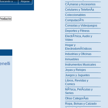
Buscando a ...
Alojarse
CÃ¡maras y Accesorios
Celulares y TelefonÃ­a
Coleccionables
ComputaciÃ³n
Consolas y Videojuegos
Deportes y Fitness
ElectrÃ³nica, Audio y
Video
Hogar y
ElectrodomÃ©sticos
Industrias y Oficinas
Inmuebles
enelli
Instrumentos Musicales
Joyas y Relojes
Juegos y Juguetes
Libros, Revistas y
Comics
MÃºsica, PelÃ­culas y
Series
Otras CategorÃ­as
Ropa, Bolsas y Calzado