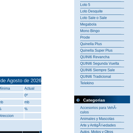
Loto 5
Loto Desquite
Loto Sale o Sale
Megabola
Mono Bingo
Prode
Quinella Plus
Quinella Super Plus
QUINI6 Revancha
QUINI6 Segunda Vuelta
QUINI6 Siempre Sale
QUINI6 Tradicional
 de Agosto de 2026
Telekino
Mínima
Actual
0º
Categorias
mb
mb
Accesorios para VehÃ­
%
%
culos
ireccion
Animales y Mascotas
Arte y AntigÃ¼edades
Autos, Motos y Otros