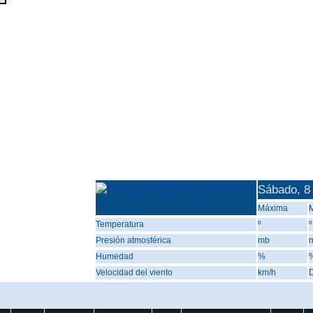
Sábado, 8
Máxima
Temperatura
º
º
Presión atmosférica
mb
Humedad
%
Velocidad del viento
km/h
D