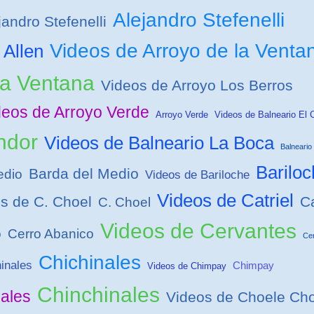
Alejandro Stefenelli
andro Stefenelli
Videos de Arroyo de la Venta
Allen
la Ventana
Videos de Arroyo Los Berros
deos de Arroyo Verde
Arroyo Verde
Videos de Balneario El 
ndor
Videos de Balneario La Boca
Balneario
Bariloc
Barda del Medio
edio
Videos de Bariloche
Videos de Catriel
s de C. Choel
Ca
C. Choel
Videos de Cervantes
o
Cerro Abanico
Ce
Chichinales
inales
Chimpay
Videos de Chimpay
Chinchinales
ales
Videos de Choele Cho