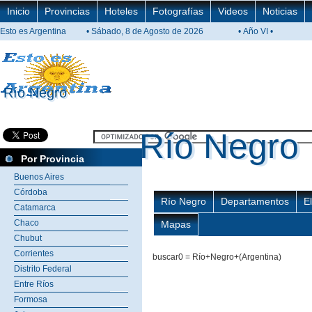
Inicio
Provincias
Hoteles
Fotografías
Videos
Noticias
Esto es Argentina
• Sábado, 8 de Agosto de 2026
• Año VI •
Río Negro
Río Negro
Río Negro
Río Negro
Por Provincia
Buenos Aires
Córdoba
Río Negro
Departamentos
E
Catamarca
Chaco
Mapas
Chubut
Corrientes
buscar0 = Río+Negro+(Argentina)
Distrito Federal
Entre Ríos
Formosa