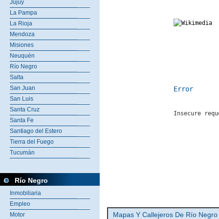
Jujuy
La Pampa
La Rioja
Mendoza
Misiones
Neuquén
Río Negro
Salta
San Juan
Error
San Luis
Santa Cruz
Insecure requ
Santa Fe
Santiago del Estero
Tierra del Fuego
Tucumán
Río Negro
Inmobiliaria
Empleo
Mapas Y Callejeros De Río Negro
Motor