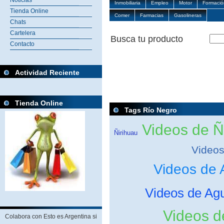
Noticias
Inmobiliaria
Empleo
Motor
Formació
Tienda Online
Comer
Farmacias
Gasolineras
Chats
Cartelera
Busca tu producto
Contacto
Actividad Reciente
Tienda Online
Tags Río Negro
Videos de Ñ
Ñirihuau
Videos
Videos de
Videos de Ag
Videos 
Colabora con Esto es Argentina si