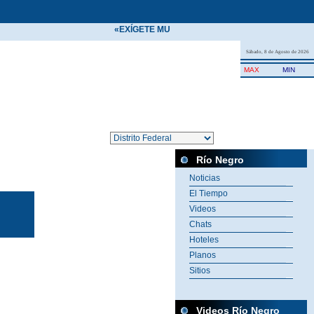
«EXÍGETE MUCHO A TI MISMO Y ESPERA POCO D
Sábado, 8 de Agosto de 2026
MAX
MIN
Río Negro
Noticias
El Tiempo
Videos
Chats
Hoteles
Planos
Sitios
Videos Río Negro