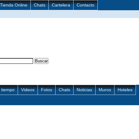
Tienda Online
Chats
Cartelera
Contacto
l tiempo
Videos
Fotos
Chats
Noticias
Muros
Hoteles