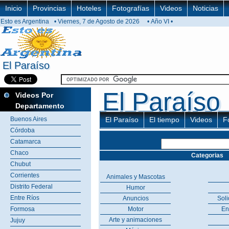
Inicio
Provincias
Hoteles
Fotografías
Videos
Noticias
Esto es Argentina
• Viernes, 7 de Agosto de 2026
• Año VI •
El Paraíso
El Paraíso
El Paraíso
El Paraíso
Videos Por
Departamento
Buenos Aires
El Paraíso
El tiempo
Videos
F
Córdoba
Catamarca
Chaco
Categorias
Chubut
Corrientes
Animales y Mascotas
Distrito Federal
Humor
Entre Ríos
Anuncios
Sol
Formosa
Motor
En
Arte y animaciones
Jujuy