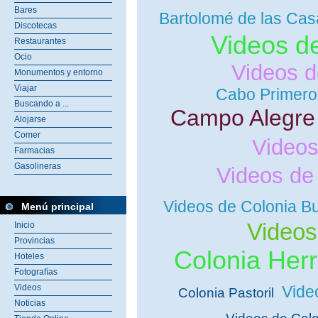
Bares
Bartolomé de las Cas
Discotecas
Videos d
Restaurantes
Ocio
Videos 
Monumentos y entorno
Viajar
Cabo Primero
Buscando a ...
Campo Alegre
Alojarse
Comer
Videos
Farmacias
Gasolineras
Videos de
Videos de Colonia B
Menú principal
Videos
Inicio
Provincias
Colonia Her
Hoteles
Fotografías
Videos
Vide
Colonia Pastoril
Noticias