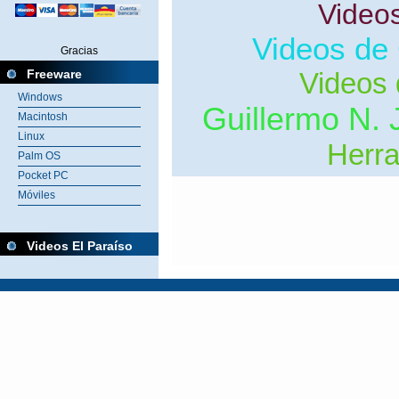
Videos
Videos de
Gracias
Freeware
Videos 
Windows
Guillermo N. 
Macintosh
Linux
Herr
Palm OS
Pocket PC
Móviles
Videos El Paraíso