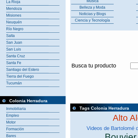
Música
La Rioja
Belleza y Moda
Mendoza
Noticias y Blogs
Misiones
Ciencia y Tecnología
Neuquén
Río Negro
Salta
San Juan
San Luis
Santa Cruz
Santa Fe
Busca tu producto
Santiago del Estero
Tierra del Fuego
Tucumán
Colonia Herradura
Tags Colonia Herradura
Inmobiliaria
Alto A
Empleo
Motor
Videos de Bartolomé 
Formación
Bouvier
Bares