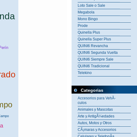
Loto Sale o Sale
Megabola
inda
Mono Bingo
Prode
Quinella Plus
Quinella Super Plus
QUINI6 Revancha
Perín
QUINI6 Segunda Vuelta
QUINI6 Siempre Sale
QUINI6 Tradicional
rado
Telekino
Categorias
Accesorios para VehÃ­
ampo
culos
Animales y Mascotas
 Campo
Arte y AntigÃ¼edades
Autos, Motos y Otros
ra
CÃ¡maras y Accesorios
Celulares y TelefonÃ­a