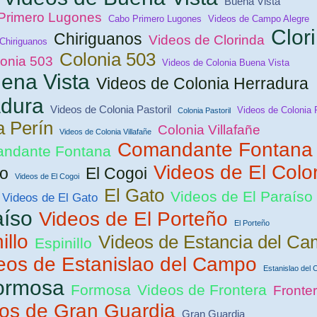
Buena Vista
Primero Lugones
Cabo Primero Lugones
Videos de Campo Alegre
Clor
Chiriguanos
Videos de Clorinda
Chiriguanos
Colonia 503
lonia 503
Videos de Colonia Buena Vista
ena Vista
Videos de Colonia Herradura
adura
Videos de Colonia Pastoril
Videos de Colonia 
Colonia Pastoril
a Perín
Colonia Villafañe
Videos de Colonia Villafañe
Comandante Fontana
andante Fontana
Videos de El Colo
ro
El Cogoi
Videos de El Cogoi
El Gato
Videos de El Paraíso
Videos de El Gato
aíso
Videos de El Porteño
El Porteño
illo
Videos de Estancia del C
Espinillo
eos de Estanislao del Campo
Estanislao del
ormosa
Formosa
Videos de Frontera
Fronte
os de Gran Guardia
Gran Guardia