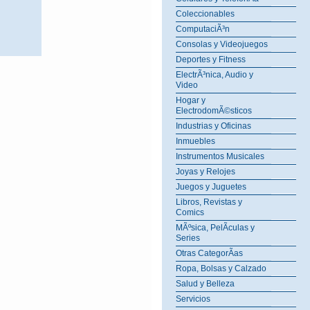
Coleccionables
ComputaciÃ³n
Consolas y Videojuegos
Deportes y Fitness
ElectrÃ³nica, Audio y
Video
Hogar y
ElectrodomÃ©sticos
Industrias y Oficinas
Inmuebles
Instrumentos Musicales
Joyas y Relojes
Juegos y Juguetes
Libros, Revistas y
Comics
MÃºsica, PelÃ­culas y
Series
Otras CategorÃ­as
Ropa, Bolsas y Calzado
Salud y Belleza
Servicios