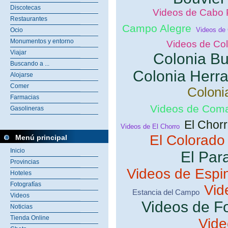
Discotecas
Videos de Cabo 
Restaurantes
Campo Alegre
Videos de 
Ocio
Monumentos y entorno
Videos de Co
Viajar
Colonia Bu
Buscando a ...
Colonia Herr
Alojarse
Comer
Coloni
Farmacias
Videos de Com
Gasolineras
El Chor
Videos de El Chorro
El Colorado
Menú principal
Inicio
El Par
Provincias
Videos de Espin
Hoteles
Fotografías
Vid
Estancia del Campo
Videos
Videos de F
Noticias
Tienda Online
Vide