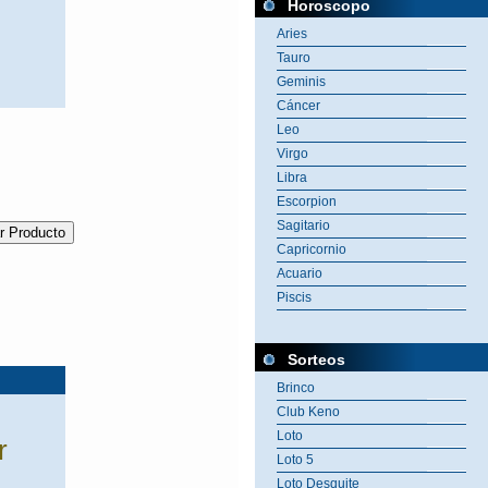
Horoscopo
Aries
Tauro
Geminis
Cáncer
Leo
Virgo
Libra
Escorpion
Sagitario
Capricornio
Acuario
Piscis
Sorteos
Brinco
Club Keno
Loto
r
Loto 5
Loto Desquite