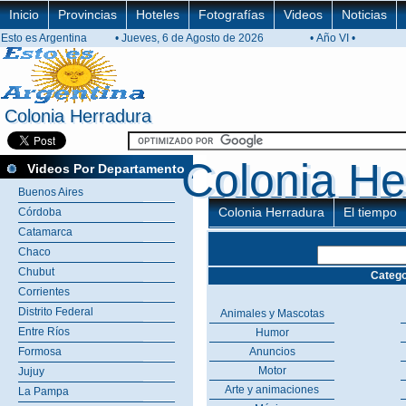
Inicio
Provincias
Hoteles
Fotografías
Videos
Noticias
Esto es Argentina
• Jueves, 6 de Agosto de 2026
• Año VI •
Colonia Herradura
Colonia Herradura
Colonia He
Colonia He
Videos Por Departamento
Buenos Aires
Colonia Herradura
El tiempo
Córdoba
Catamarca
Chaco
Chubut
Catego
Corrientes
Distrito Federal
Animales y Mascotas
Entre Ríos
Humor
Formosa
Anuncios
Motor
Jujuy
Arte y animaciones
La Pampa