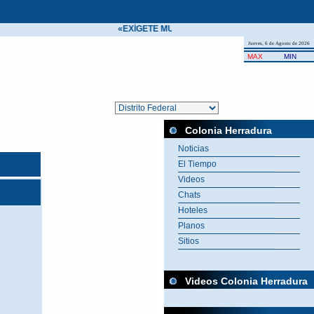
«EXÍGETE MUCHO A TI MISMO Y ESPERA POCO 
Jueves, 6 de Agosto de 2026
MAX
MIN
Colonia Herradura
Noticias
El Tiempo
Videos
Chats
Hoteles
Planos
Sitios
Videos Colonia Herradura